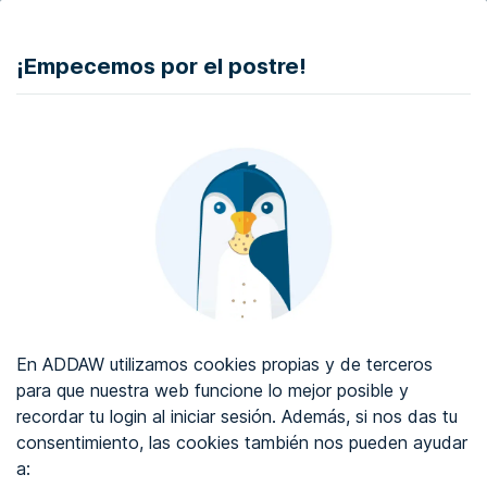
DONAR
¡Empecemos por el postre!
Auditoría de accesibilidad web
Certificado de accesibilidad web
Sobre ADDAW
Contacta con nosotros
Blog
En ADDAW utilizamos cookies propias y de terceros
WCAG 2.2
para que nuestra web funcione lo mejor posible y
recordar tu login al iniciar sesión. Además, si nos das tu
Directorio
consentimiento, las cookies también nos pueden ayudar
a:
Favoritos