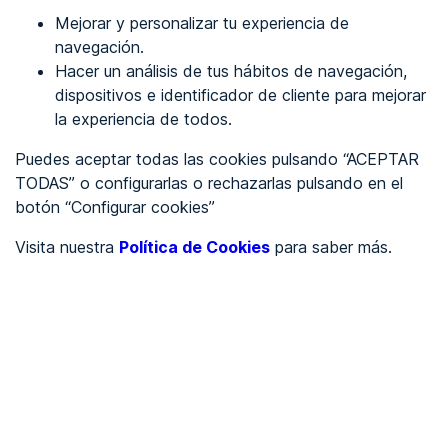
Mejorar y personalizar tu experiencia de
Identificarme
navegación.
Hacer un análisis de tus hábitos de navegación,
dispositivos e identificador de cliente para mejorar
REGÍSTRATE
la experiencia de todos.
Puedes aceptar todas las cookies pulsando “ACEPTAR
Ver en
TODAS” o configurarlas o rechazarlas pulsando en el
botón “Configurar cookies”
Inglés
Català
Visita nuestra
Política de Cookies
para saber más.
Portada
/
wcag 2.2
/
Vídeo con audiodescripción (grabado)
/
wcag2.0
Criterio 1.2.5 - Vídeo con
audiodescripción (grabado) (AA)