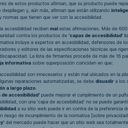
es de estos productos afirman, que su producto puede repar
se despliegan y, aún más, afirman que están utilizando
intelige
y normas que tienen que ver con la accesibilidad.
la accesibilidad reciben
mal
estas afirmaciones. Más de 600
munidad contra los productos de
'capas de accesibilidad'
l
formativa incluye a expertos en accesibilidad, defensores de 
dores y editores de las especificaciones técnicas que rigen
n discapacidad. La lista de firmantes procede de más de 16 p
ja informativa
sobre superposición coinciden en que:
cesibilidad son innecesarios y están mal ubicados en la pila
 algunas reparaciones automatizadas, se debe
disuadir
a los c
ón a largo plazo
.
 de accesibilidad'
puede mejorar el cumplimiento de un puña
sibilidad, con una
'capa de accesibilidad'
no se puede garantiz
bilidad
a su sitio web puede ir en contra de la preferencia de
un riesgo de
incumplimiento de la normativa
[sobre privacidad]
y'
del mercado puede hacer que un sitio web sea totalment