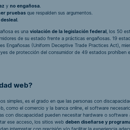
az
y
no engañosa
.
ner pruebas
que respalden sus argumentos.
r
desleal
.
gañosa es una
violación de la legislación federal
, los 50 es
umidores de su estado frente a prácticas engañosas. 19 est
les Engañosas
(Uniform Deceptive Trade Practices Act), mien
 leyes de protección del consumidor de 49 estados prohíben e
lidad web?
nos simples, es el grado en que las personas con discapacid
, como el comercio y la banca online, el software necesario 
nas con discapacidad pueden necesitar hardware o software a
itar ese acceso, los sitios web
deben diseñarse y program
dan interpretar con precisión y/o facilitar la experiencia adec