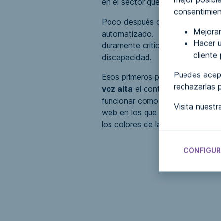
en el sector que define
los requ
consentimien
Poco después de la publicación 
Mejorar
automatizado. No pasó mucho t
Hacer u
duramente criticadas en el campo
cliente
discapacidad.
Puedes acept
Esos primeros productos casi si
rechazarlas 
voz alta
el contenido de la págin
funcionar como tecnologías de asi
Visita nuest
web en los que se desplegaban
los colores de la página
y
modifi
CONFIGUR