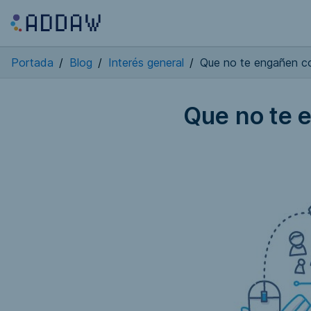
Portada
/
Blog
/
Interés general
/
Que no te engañen co
Que no te 