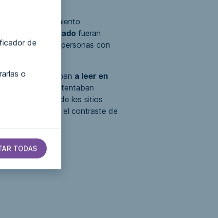
frecer un cumplimiento
iento automatizado
fueran
ificador de
 utilidad para las personas con
arlas o
usuario, se limitaban
a leer en
ir
'widgets'
que intentaban
características de los sitios
a fuente
,
cambiar el contraste de
ágina.
TAR TODAS