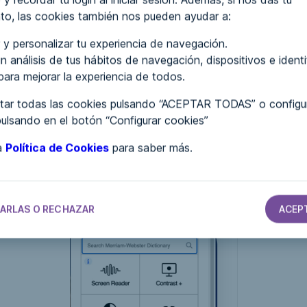
isitos de accesibilidad
en la Web.
to, las cookies también nos pueden ayudar a:
final de las WCAG 1.0, se crearon productos que pretendían o
 y personalizar tu experiencia de navegación.
iempo antes de que las empresas que promovían el
cumplim
n análisis de tus hábitos de navegación, dispositivos e ident
 de la accesibilidad por estar equivocadas y por exagerar su
 para mejorar la experiencia de todos.
ar todas las cookies pulsando “ACEPTAR TODAS” o configur
empre venían en forma de pequeños controles de interfaz de 
pulsando en el botón “Configurar cookies”
a. Con el tiempo, los productos de este tipo pasarían a añad
stencia en la página, añadiendo controles para modificar las 
ra
Política de Cookies
para saber más.
. Estos controles hacen cosas como
aumentar el tamaño de l
car la apariencia
de determinados tipos de contenido en la p
ARLAS O RECHAZAR
ACEP