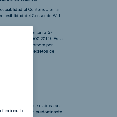
cesibilidad al Contenido en la
Accesibilidad del Consorcio Web
tados, que representan a 57
ISO (ISO/IEC 40500:2012)
. Es la
dos Unidos, se incorpora por
das, acuerdos y decretos de
o después de que se elaboraran
 funcione lo
 la Web)
, la norma predominante