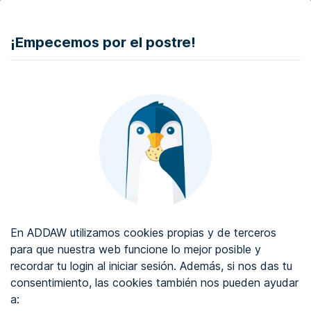
DONAR
¡Empecemos por el postre!
Auditoría de accesibilidad web
Certificado de accesibilidad web
Sobre ADDAW
Contacta con nosotros
Blog
En ADDAW utilizamos cookies propias y de terceros
WCAG 2.2
para que nuestra web funcione lo mejor posible y
recordar tu login al iniciar sesión. Además, si nos das tu
Directorio
consentimiento, las cookies también nos pueden ayudar
a:
Favoritos