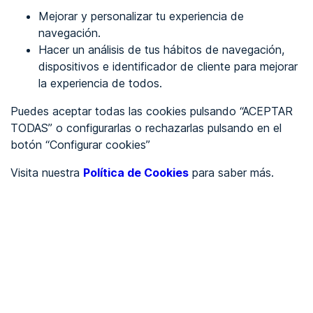
Mejorar y personalizar tu experiencia de
Identificarme
navegación.
Hacer un análisis de tus hábitos de navegación,
dispositivos e identificador de cliente para mejorar
REGÍSTRATE
la experiencia de todos.
Puedes aceptar todas las cookies pulsando “ACEPTAR
Ver en
TODAS” o configurarlas o rechazarlas pulsando en el
botón “Configurar cookies”
Inglés
Català
Visita nuestra
Política de Cookies
para saber más.
Portada
/
Blog
/
Interés general
/
Accesibilidad digital para educadores
/