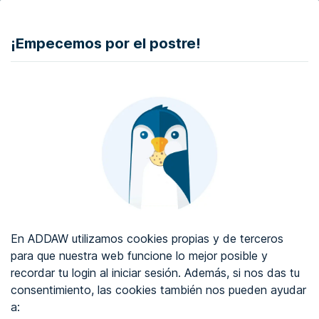
DONAR
¡Empecemos por el postre!
Auditoría de accesibilidad web
Certificado de accesibilidad web
Sobre ADDAW
Contacta con nosotros
Blog
En ADDAW utilizamos cookies propias y de terceros
WCAG 2.2
para que nuestra web funcione lo mejor posible y
recordar tu login al iniciar sesión. Además, si nos das tu
Directorio
consentimiento, las cookies también nos pueden ayudar
a:
Favoritos