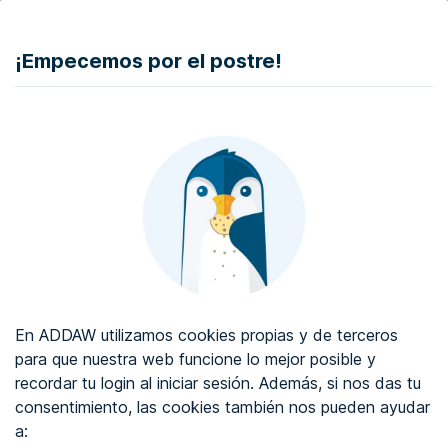
DONAR
¡Empecemos por el postre!
Auditoría de accesibilidad web
Certificado de accesibilidad web
Sobre ADDAW
Contacta con nosotros
Blog
En ADDAW utilizamos cookies propias y de terceros
WCAG 2.2
para que nuestra web funcione lo mejor posible y
recordar tu login al iniciar sesión. Además, si nos das tu
Directorio
consentimiento, las cookies también nos pueden ayudar
a:
Favoritos