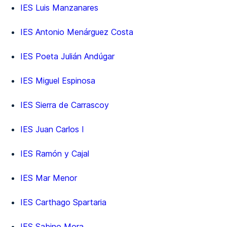
IES Luis Manzanares
IES Antonio Menárguez Costa
IES Poeta Julián Andúgar
IES Miguel Espinosa
IES Sierra de Carrascoy
IES Juan Carlos I
IES Ramón y Cajal
IES Mar Menor
IES Carthago Spartaria
IES Sabino Mora