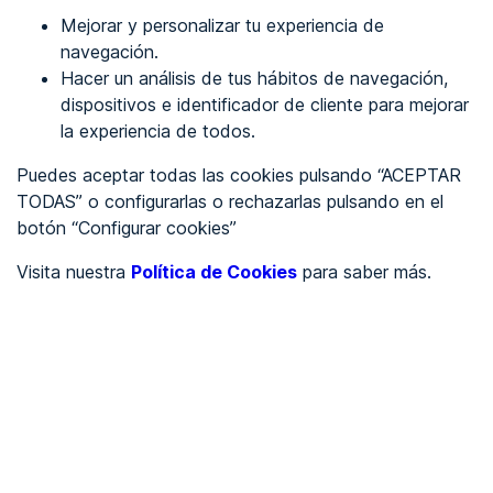
Mejorar y personalizar tu experiencia de
Identificarme
navegación.
Hacer un análisis de tus hábitos de navegación,
dispositivos e identificador de cliente para mejorar
REGÍSTRATE
la experiencia de todos.
Puedes aceptar todas las cookies pulsando “ACEPTAR
Ver en
TODAS” o configurarlas o rechazarlas pulsando en el
botón “Configurar cookies”
Inglés
Català
Visita nuestra
Política de Cookies
para saber más.
Portada
/
wcag 2.2
/
Ubicación
/
wcag2.0
Criterio 2.4.8 - Ubicación (AAA)