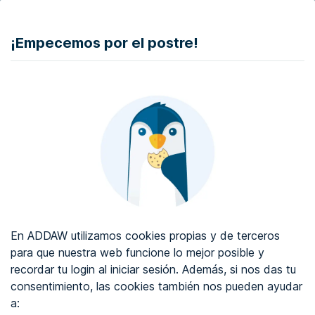
DONAR
¡Empecemos por el postre!
Auditoría de accesibilidad web
Certificado de accesibilidad web
Sobre ADDAW
Contacta con nosotros
Blog
En ADDAW utilizamos cookies propias y de terceros
WCAG 2.2
para que nuestra web funcione lo mejor posible y
recordar tu login al iniciar sesión. Además, si nos das tu
Directorio
consentimiento, las cookies también nos pueden ayudar
a:
Favoritos