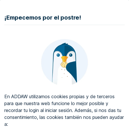
DONAR
¡Empecemos por el postre!
Auditoría de accesibilidad web
Certificado de accesibilidad web
Sobre ADDAW
Contacta con nosotros
Blog
En ADDAW utilizamos cookies propias y de terceros
WCAG 2.2
para que nuestra web funcione lo mejor posible y
recordar tu login al iniciar sesión. Además, si nos das tu
Directorio
consentimiento, las cookies también nos pueden ayudar
a:
Favoritos