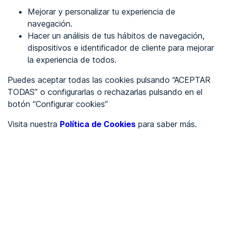
Mejorar y personalizar tu experiencia de
Identificarme
navegación.
Hacer un análisis de tus hábitos de navegación,
dispositivos e identificador de cliente para mejorar
REGÍSTRATE
la experiencia de todos.
Puedes aceptar todas las cookies pulsando “ACEPTAR
Ver en
TODAS” o configurarlas o rechazarlas pulsando en el
botón “Configurar cookies”
Inglés
Català
Visita nuestra
Política de Cookies
para saber más.
Portada
/
wcag 2.2
/
Actuación por movimiento
/
wcag2.1
Criterio 2.5.4 - Actuación por
movimiento (A)