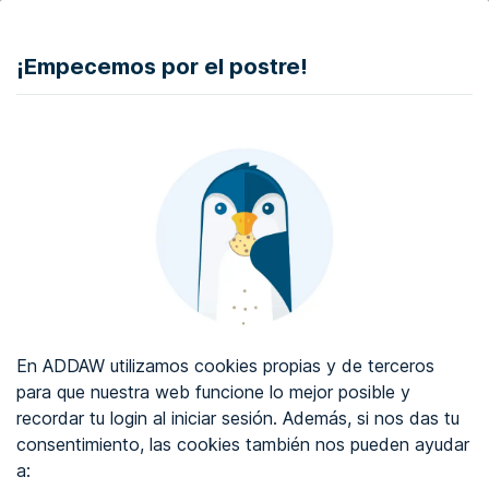
DONAR
¡Empecemos por el postre!
Auditoría de accesibilidad web
Certificado de accesibilidad web
Sobre ADDAW
Contacta con nosotros
Blog
En ADDAW utilizamos cookies propias y de terceros
WCAG 2.2
para que nuestra web funcione lo mejor posible y
recordar tu login al iniciar sesión. Además, si nos das tu
Directorio
consentimiento, las cookies también nos pueden ayudar
a:
Favoritos