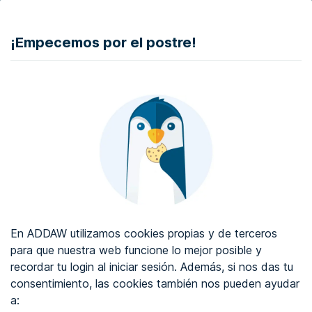
DONAR
¡Empecemos por el postre!
Auditoría de accesibilidad web
Certificado de accesibilidad web
Sobre ADDAW
Contacta con nosotros
Blog
En ADDAW utilizamos cookies propias y de terceros
WCAG 2.2
para que nuestra web funcione lo mejor posible y
recordar tu login al iniciar sesión. Además, si nos das tu
Directorio
consentimiento, las cookies también nos pueden ayudar
a:
Favoritos