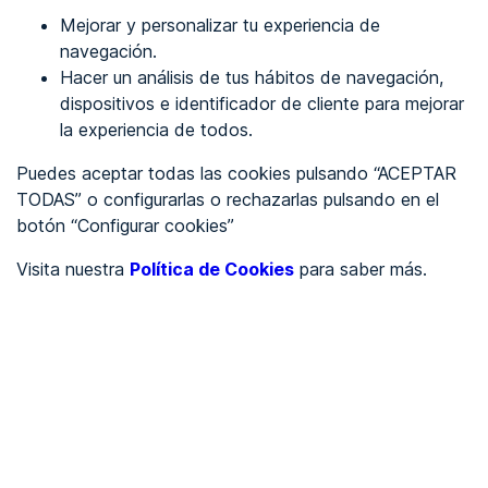
Mejorar y personalizar tu experiencia de
Identificarme
navegación.
Hacer un análisis de tus hábitos de navegación,
dispositivos e identificador de cliente para mejorar
REGÍSTRATE
la experiencia de todos.
Puedes aceptar todas las cookies pulsando “ACEPTAR
Ver en
TODAS” o configurarlas o rechazarlas pulsando en el
botón “Configurar cookies”
Inglés
Català
Visita nuestra
Política de Cookies
para saber más.
Portada
/
wcag 2.2
/
Procesamiento, código limpio
/
wcag2.0
Criterio 4.1.1 - Procesamiento,
código limpio (A)