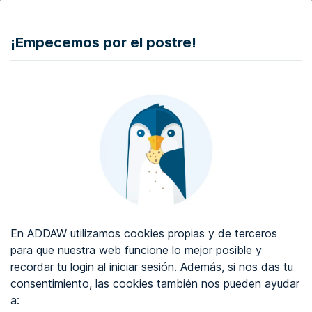
DONAR
¡Empecemos por el postre!
Auditoría de accesibilidad web
Certificado de accesibilidad web
Sobre ADDAW
Contacta con nosotros
Blog
En ADDAW utilizamos cookies propias y de terceros
WCAG 2.2
para que nuestra web funcione lo mejor posible y
recordar tu login al iniciar sesión. Además, si nos das tu
Directorio
consentimiento, las cookies también nos pueden ayudar
a:
Favoritos