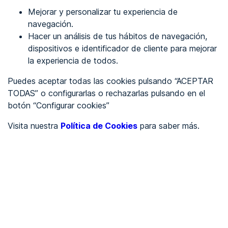
Mejorar y personalizar tu experiencia de
Identificarme
navegación.
Hacer un análisis de tus hábitos de navegación,
dispositivos e identificador de cliente para mejorar
REGÍSTRATE
la experiencia de todos.
Puedes aceptar todas las cookies pulsando “ACEPTAR
Ver en
TODAS” o configurarlas o rechazarlas pulsando en el
botón “Configurar cookies”
Inglés
Català
Visita nuestra
Política de Cookies
para saber más.
Portada
/
wcag 2.2
/
Aspecto del Enfoque
/
wcag2.2
Criterio 2.4.13 - Aspecto del
Enfoque (AAA)