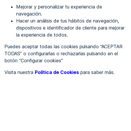
Mejorar y personalizar tu experiencia de
Identificarme
navegación.
Hacer un análisis de tus hábitos de navegación,
dispositivos e identificador de cliente para mejorar
REGÍSTRATE
la experiencia de todos.
Puedes aceptar todas las cookies pulsando “ACEPTAR
Ver en
TODAS” o configurarlas o rechazarlas pulsando en el
botón “Configurar cookies”
Inglés
Català
Visita nuestra
Política de Cookies
para saber más.
Portada
/
UNE-EN
/
Preservación de la información de accesibilidad
durante las transformaciones
/
UNE-EN 301549:2022
Criterio 11.8.3 -