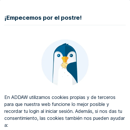
DONAR
¡Empecemos por el postre!
Auditoría de accesibilidad web
Certificado de accesibilidad web
Sobre ADDAW
Contacta con nosotros
Blog
En ADDAW utilizamos cookies propias y de terceros
WCAG 2.2
para que nuestra web funcione lo mejor posible y
recordar tu login al iniciar sesión. Además, si nos das tu
Directorio
consentimiento, las cookies también nos pueden ayudar
a:
Favoritos