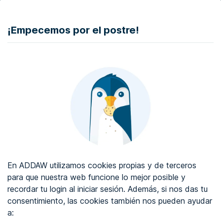
DONAR
¡Empecemos por el postre!
Auditoría de accesibilidad web
Certificado de accesibilidad web
Sobre ADDAW
Contacta con nosotros
Blog
En ADDAW utilizamos cookies propias y de terceros
WCAG 2.2
para que nuestra web funcione lo mejor posible y
recordar tu login al iniciar sesión. Además, si nos das tu
Directorio
consentimiento, las cookies también nos pueden ayudar
a:
Favoritos