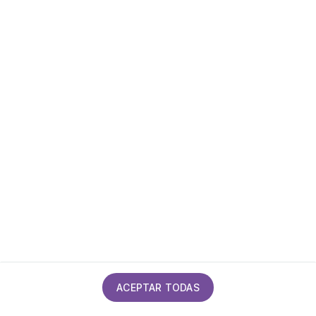
Política de privacidad
Política de cookies
Mapa del sitio
Declaración de accesibilidad
Calidad
ACEPTAR TODAS