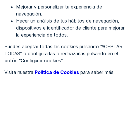
Mejorar y personalizar tu experiencia de
Identificarme
navegación.
Hacer un análisis de tus hábitos de navegación,
dispositivos e identificador de cliente para mejorar
REGÍSTRATE
la experiencia de todos.
Puedes aceptar todas las cookies pulsando “ACEPTAR
Ver en
TODAS” o configurarlas o rechazarlas pulsando en el
botón “Configurar cookies”
Inglés
Català
Visita nuestra
Política de Cookies
para saber más.
Portada
/
Por Determinar
/
IRIS360
/
IRIS360