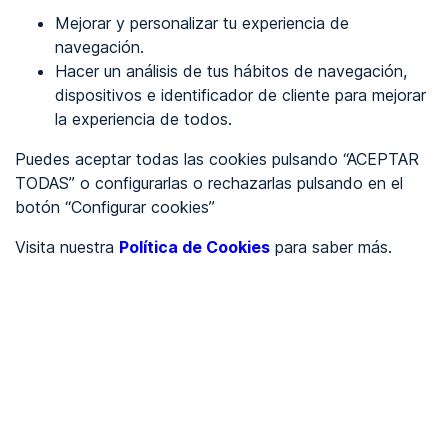
Mejorar y personalizar tu experiencia de
Identificarme
navegación.
Hacer un análisis de tus hábitos de navegación,
dispositivos e identificador de cliente para mejorar
REGÍSTRATE
la experiencia de todos.
Puedes aceptar todas las cookies pulsando “ACEPTAR
Ver en
TODAS” o configurarlas o rechazarlas pulsando en el
botón “Configurar cookies”
Inglés
Català
Visita nuestra
Política de Cookies
para saber más.
Portada
/
Por Determinar
/
Facephi Android
/
Facephi Android