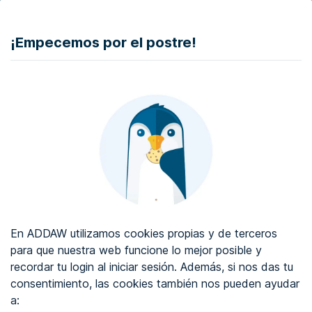
DONAR
¡Empecemos por el postre!
Auditoría de accesibilidad web
Certificado de accesibilidad web
Sobre ADDAW
Contacta con nosotros
Blog
En ADDAW utilizamos cookies propias y de terceros
WCAG 2.2
para que nuestra web funcione lo mejor posible y
recordar tu login al iniciar sesión. Además, si nos das tu
Directorio
consentimiento, las cookies también nos pueden ayudar
a:
Favoritos