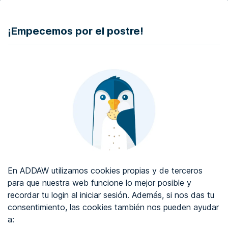
Ir al contenido
¡Empecemos por el postre!
DONAR
Auditoría de accesibilidad web
Certificado de accesibilidad web
Sobre ADDAW
Contacta con nosotros
En ADDAW utilizamos cookies propias y de terceros
Blog
para que nuestra web funcione lo mejor posible y
recordar tu login al iniciar sesión. Además, si nos das tu
WCAG 2.2
consentimiento, las cookies también nos pueden ayudar
a:
Directorio