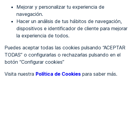
Mejorar y personalizar tu experiencia de
Favoritos
navegación.
Hacer un análisis de tus hábitos de navegación,
Identificarme
dispositivos e identificador de cliente para mejorar
la experiencia de todos.
Puedes aceptar todas las cookies pulsando “ACEPTAR
REGÍSTRATE
TODAS” o configurarlas o rechazarlas pulsando en el
botón “Configurar cookies”
Ver en
Visita nuestra
Política de Cookies
para saber más.
Inglés
Català
Portada
/
Por Determinar
/
IRIS360
/