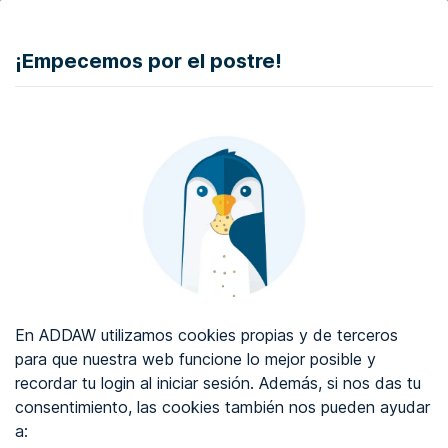
DONAR
¡Empecemos por el postre!
Auditoría de accesibilidad web
Certificado de accesibilidad web
Sobre ADDAW
Contacta con nosotros
Blog
En ADDAW utilizamos cookies propias y de terceros
WCAG 2.2
para que nuestra web funcione lo mejor posible y
recordar tu login al iniciar sesión. Además, si nos das tu
Directorio
consentimiento, las cookies también nos pueden ayudar
a:
Favoritos