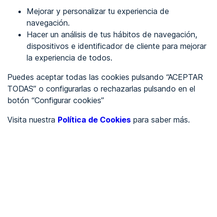
Mejorar y personalizar tu experiencia de
Identificarme
navegación.
Hacer un análisis de tus hábitos de navegación,
dispositivos e identificador de cliente para mejorar
REGÍSTRATE
la experiencia de todos.
Puedes aceptar todas las cookies pulsando “ACEPTAR
Ver en
TODAS” o configurarlas o rechazarlas pulsando en el
botón “Configurar cookies”
Inglés
Català
Visita nuestra
Política de Cookies
para saber más.
Portada
/
wcag 2.2
/
Imágenes de texto (sin excepciones)
/
wcag2.0
Criterio 1.4.9 - Imágenes de texto
(sin excepciones) (AAA)