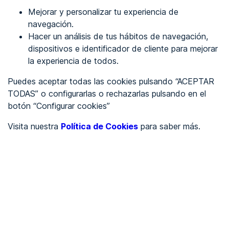
Mejorar y personalizar tu experiencia de
Identificarme
navegación.
Hacer un análisis de tus hábitos de navegación,
dispositivos e identificador de cliente para mejorar
REGÍSTRATE
la experiencia de todos.
Puedes aceptar todas las cookies pulsando “ACEPTAR
Ver en
TODAS” o configurarlas o rechazarlas pulsando en el
botón “Configurar cookies”
Inglés
Català
Visita nuestra
Política de Cookies
para saber más.
Portada
/
UNE-EN
/
Documentación accesible
/
UNE-EN 301549:2022
Criterio 12.1.2 -
Documentación accesible (AA)