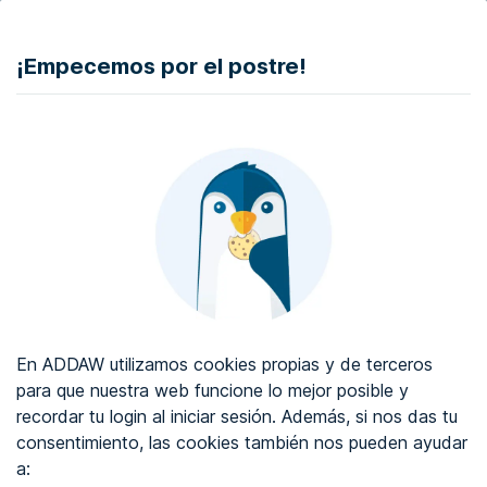
DONAR
¡Empecemos por el postre!
Auditoría de accesibilidad web
Certificado de accesibilidad web
Sobre ADDAW
Contacta con nosotros
Blog
En ADDAW utilizamos cookies propias y de terceros
WCAG 2.2
para que nuestra web funcione lo mejor posible y
recordar tu login al iniciar sesión. Además, si nos das tu
Directorio
consentimiento, las cookies también nos pueden ayudar
a:
Favoritos