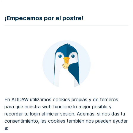
DONAR
¡Empecemos por el postre!
Auditoría de accesibilidad web
Certificado de accesibilidad web
Sobre ADDAW
Contacta con nosotros
Blog
En ADDAW utilizamos cookies propias y de terceros
WCAG 2.2
para que nuestra web funcione lo mejor posible y
recordar tu login al iniciar sesión. Además, si nos das tu
Directorio
consentimiento, las cookies también nos pueden ayudar
a:
Favoritos