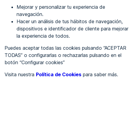
Mejorar y personalizar tu experiencia de
Identificarme
navegación.
Hacer un análisis de tus hábitos de navegación,
dispositivos e identificador de cliente para mejorar
REGÍSTRATE
la experiencia de todos.
Puedes aceptar todas las cookies pulsando “ACEPTAR
Ver en
TODAS” o configurarlas o rechazarlas pulsando en el
botón “Configurar cookies”
Inglés
Català
Visita nuestra
Política de Cookies
para saber más.
Portada
/
Sector servicios
/
Sector servicios
Sisfac