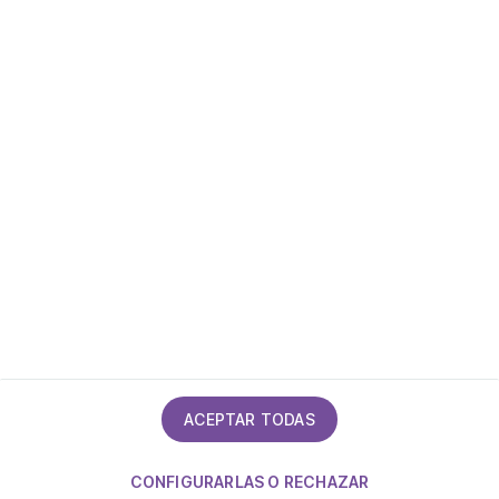
Política de privacidad
Política de cookies
Mapa del sitio
Declaración de accesibilidad
Calidad
ACEPTAR TODAS
CONFIGURARLAS O RECHAZAR