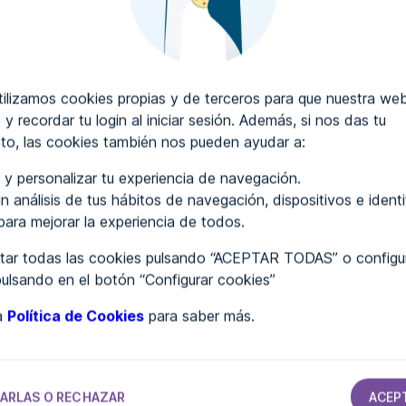
CRIBIR COMENTARIOS
lizamos cookies propias y de terceros para que nuestra web
 y recordar tu login al iniciar sesión. Además, si nos das tu
to, las cookies también nos pueden ayudar a:
..
 y personalizar tu experiencia de navegación.
n análisis de tus hábitos de navegación, dispositivos e ident
 para mejorar la experiencia de todos.
ar todas las cookies pulsando “ACEPTAR TODAS” o configur
pulsando en el botón “Configurar cookies”
ra
Política de Cookies
para saber más.
SECTOR SERVICIOS
SECTOR SERVICIOS
SECTOR SERVICIOS
SECTOR SERVICIOS
Aislamiento
Atelier del
Paqui Luengo
Lorsan
orden
Psicóloga
ARLAS O RECHAZAR
ACEP