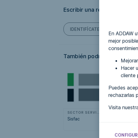
Escribir una reseña
IDENTIFÍCATE PARA PODER ES
En ADDAW uti
mejor posible
consentimien
También podría interesarte.
Mejorar
Hacer u
cliente
Puedes acept
rechazarlas 
Visita nuest
SECTOR SERVICIOS
Sisfac
Expo más
accesible
CONFIGUR