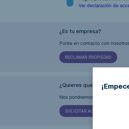
Ver declaración de acce
¿Es tu empresa?
Ponte en contacto con nosotros
RECLAMAR PROPIEDAD
¡Empece
¿Quieres que esta página s
Nos pondremos en contacto con 
SOLICITAR ACCESIBILIDAD