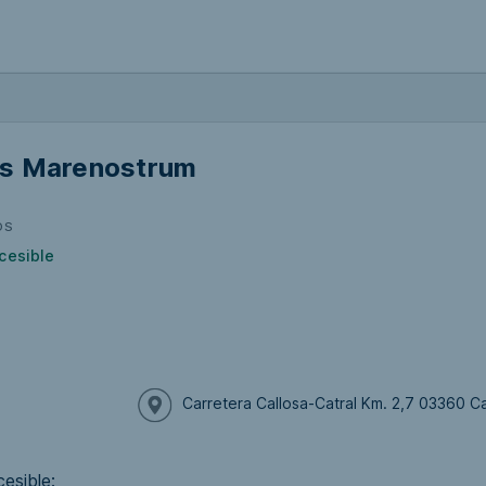
s Marenostrum
OS
cesible
Carretera Callosa-Catral Km. 2,7 03360 C
esible: