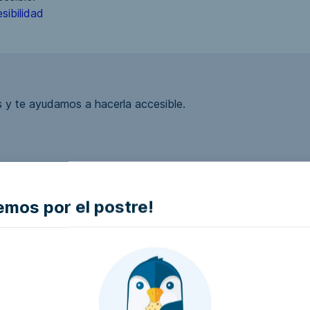
sibilidad
 y te ayudamos a hacerla accesible.
mos por el postre!
ea accesible?
la empresa e intentaremos que la hagan accesible..