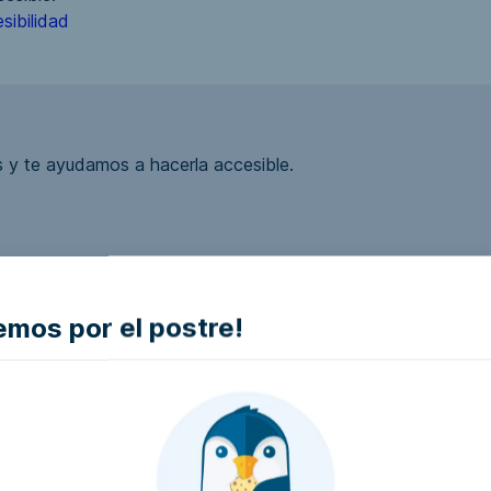
sibilidad
 y te ayudamos a hacerla accesible.
mos por el postre!
ea accesible?
la empresa e intentaremos que la hagan accesible..