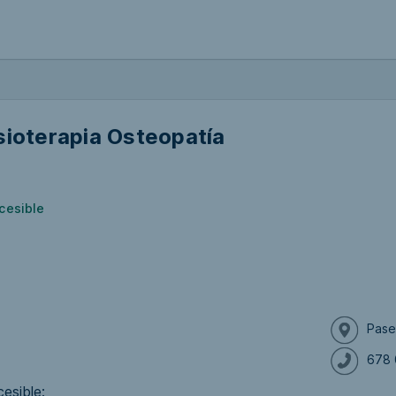
sioterapia Osteopatía
cesible
Pase
678 
esible: