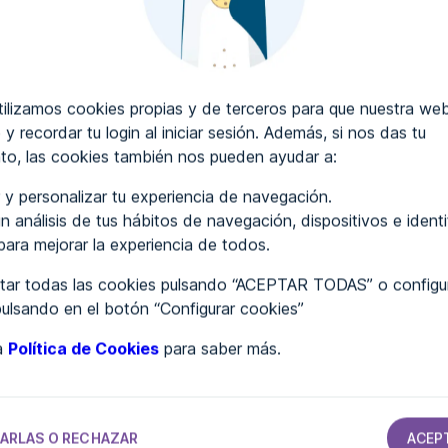
CRIBIR COMENTARIOS
lizamos cookies propias y de terceros para que nuestra web
 y recordar tu login al iniciar sesión. Además, si nos das tu
to, las cookies también nos pueden ayudar a:
..
 y personalizar tu experiencia de navegación.
n análisis de tus hábitos de navegación, dispositivos e ident
 para mejorar la experiencia de todos.
ar todas las cookies pulsando “ACEPTAR TODAS” o configur
pulsando en el botón “Configurar cookies”
ra
Política de Cookies
para saber más.
SANIDAD
SANIDAD
SANIDAD
Alicia Manzano
Lydia Ruiz
Cian Vital
e
ARLAS O RECHAZAR
ACEP