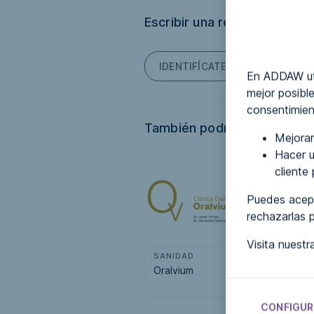
Escribir una reseña
IDENTIFÍCATE PARA PODER ES
En ADDAW uti
mejor posible
consentimien
También podría interesarte.
Mejorar
Hacer u
cliente
Puedes acept
rechazarlas 
Visita nuest
SANIDAD
SANIDAD
Oralvium
anamaeso
CONFIGUR