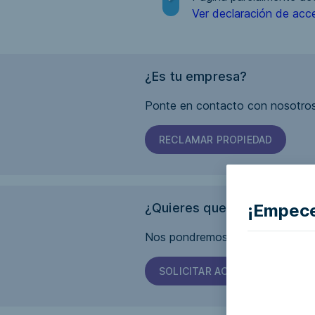
Ver declaración de acce
¿Es tu empresa?
Ponte en contacto con nosotros
RECLAMAR PROPIEDAD
¡Empece
¿Quieres que esta página s
Nos pondremos en contacto con 
SOLICITAR ACCESIBILIDAD