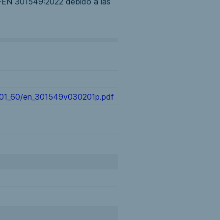
-EN 301549:2022 debido a las
2.01_60/en_301549v030201p.pdf