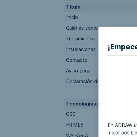
Título
Inicio
Quiénes somos
Tratamientos
¡Empece
Instalaciones
Contacto
Aviso Legal
Declaración de accesibilidad
Tecnologías presentes
CSS
http://w
HTML5
http://w
En ADDAW uti
mejor posible
WAI-ARIA
https://