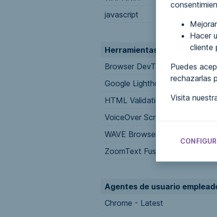
consentimien
javascript
https://
Mejorar
Hacer u
cliente
Herramientas utilizadas
Browser DevTools/Inspector
Puedes acept
rechazarlas 
Google Lighthouse
Visita nuest
HTML Validation
VoiceOver Screen Reader
WAVE Browser Extension
CONFIGUR
ZoomText Fusion
Agentes de usuario emplead
Chrome - Latest