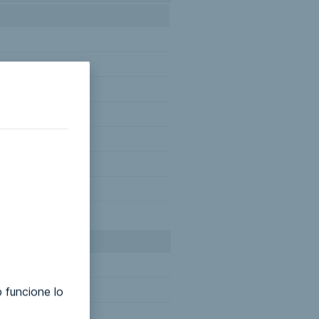
rapia-deportiva/
sibilidad/
 funcione lo