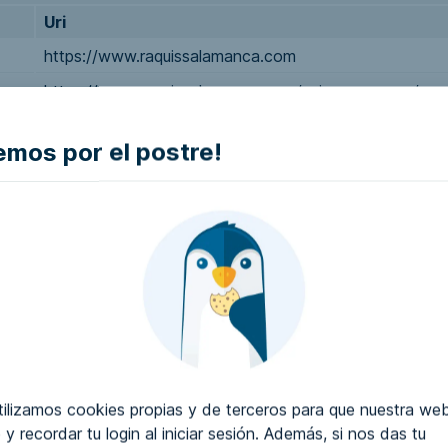
Uri
https://www.raquissalamanca.com
https://www.raquissalamanca.com/quienes-somos/
https://www.raquissalamanca.com/tratamientos/fisiote
mos por el postre!
https://www.raquissalamanca.com/instalaciones/
https://www.raquissalamanca.com/contacto/
https://www.raquissalamanca.com/aviso-legal/
https://www.raquissalamanca.com/declaracion-de-acce
ww.w3.org/Style/CSS/specs/
ww.w3.org/TR/html5/
lizamos cookies propias y de terceros para que nuestra web
 y recordar tu login al iniciar sesión. Además, si nos das tu
www.w3.org/TR/wai-aria/