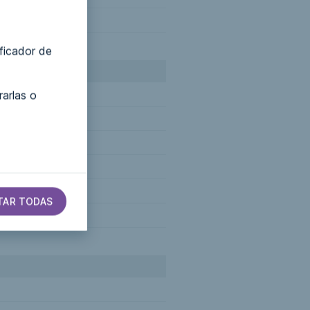
ificador de
arlas o
TAR TODAS