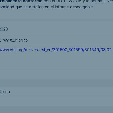
rcialmente conforme
con el RD 1112/2018 y la norma UNE
ormidad que se detallan en el informe descargable
2023
 301549:2022
/www.etsi.org/deliver/etsi_en/301500_301599/301549/03.0
ública