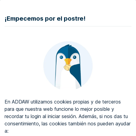
DONAR
¡Empecemos por el postre!
Auditoría de accesibilidad web
Certificado de accesibilidad web
Sobre ADDAW
Contacta con nosotros
Blog
En ADDAW utilizamos cookies propias y de terceros
WCAG 2.2
para que nuestra web funcione lo mejor posible y
recordar tu login al iniciar sesión. Además, si nos das tu
Directorio
consentimiento, las cookies también nos pueden ayudar
a:
Favoritos