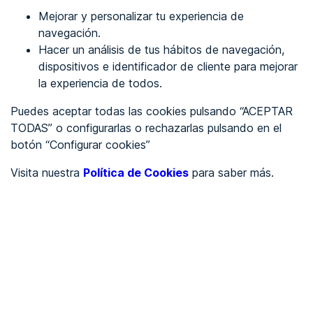
Mejorar y personalizar tu experiencia de
Identificarme
navegación.
Hacer un análisis de tus hábitos de navegación,
dispositivos e identificador de cliente para mejorar
REGÍSTRATE
la experiencia de todos.
Puedes aceptar todas las cookies pulsando “ACEPTAR
Ver en
TODAS” o configurarlas o rechazarlas pulsando en el
botón “Configurar cookies”
Inglés
Català
Visita nuestra
Política de Cookies
para saber más.
Portada
/
Por Determinar
/
Seu Reus
/
Seu Reus