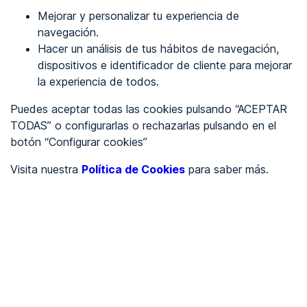
Mejorar y personalizar tu experiencia de
Identificarme
navegación.
Hacer un análisis de tus hábitos de navegación,
dispositivos e identificador de cliente para mejorar
REGÍSTRATE
la experiencia de todos.
Puedes aceptar todas las cookies pulsando “ACEPTAR
Ver en
TODAS” o configurarlas o rechazarlas pulsando en el
botón “Configurar cookies”
Inglés
Català
Visita nuestra
Política de Cookies
para saber más.
Portada
/
Por Determinar
/
Bodegas Larraz
/
Bodegas Larraz