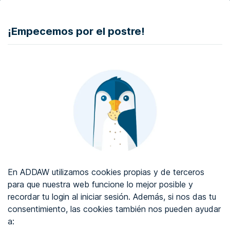
DONAR
¡Empecemos por el postre!
Auditoría de accesibilidad web
Certificado de accesibilidad web
Sobre ADDAW
Contacta con nosotros
Blog
En ADDAW utilizamos cookies propias y de terceros
WCAG 2.2
para que nuestra web funcione lo mejor posible y
recordar tu login al iniciar sesión. Además, si nos das tu
Directorio
consentimiento, las cookies también nos pueden ayudar
a:
Favoritos