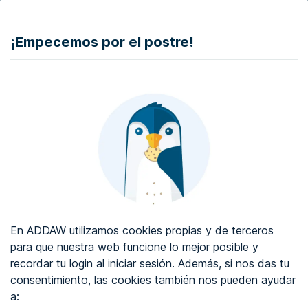
DONAR
¡Empecemos por el postre!
Auditoría de accesibilidad web
Certificado de accesibilidad web
Sobre ADDAW
Contacta con nosotros
Blog
En ADDAW utilizamos cookies propias y de terceros
WCAG 2.2
para que nuestra web funcione lo mejor posible y
recordar tu login al iniciar sesión. Además, si nos das tu
Directorio
consentimiento, las cookies también nos pueden ayudar
a:
Favoritos