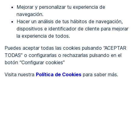
Mejorar y personalizar tu experiencia de
Identificarme
navegación.
Hacer un análisis de tus hábitos de navegación,
dispositivos e identificador de cliente para mejorar
REGÍSTRATE
la experiencia de todos.
Puedes aceptar todas las cookies pulsando “ACEPTAR
Ver en
TODAS” o configurarlas o rechazarlas pulsando en el
botón “Configurar cookies”
Inglés
Català
Visita nuestra
Política de Cookies
para saber más.
Portada
/
Por Determinar
/
Art Nails
/
Art Nails