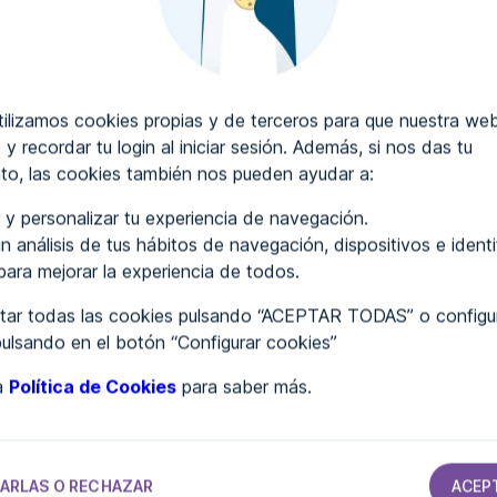
CRIBIR COMENTARIOS
lizamos cookies propias y de terceros para que nuestra web
 y recordar tu login al iniciar sesión. Además, si nos das tu
to, las cookies también nos pueden ayudar a:
..
 y personalizar tu experiencia de navegación.
n análisis de tus hábitos de navegación, dispositivos e ident
 para mejorar la experiencia de todos.
ar todas las cookies pulsando “ACEPTAR TODAS” o configur
pulsando en el botón “Configurar cookies”
ra
Política de Cookies
para saber más.
POR DETERMINAR
POR DETERMINAR
POR DETERMINAR
POR DETERMINAR
tion
Facephi
Facephi IOS
Farmaguía
l
Android
Android
ARLAS O RECHAZAR
ACEP