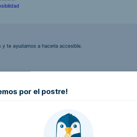
sibilidad
 y te ayudamos a hacerla accesible.
mos por el postre!
ea accesible?
la empresa e intentaremos que la hagan accesible..