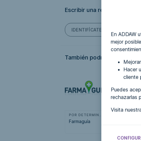
Escribir una reseña
IDENTIFÍCATE PARA PODER ES
En ADDAW uti
mejor posible
consentimien
También podría interesarte.
Mejorar
Hacer u
cliente
Puedes acept
rechazarlas 
Visita nuest
POR DETERMINAR
Farmaguía
IbizaPreserva
Memoria Anua
2025
CONFIGUR