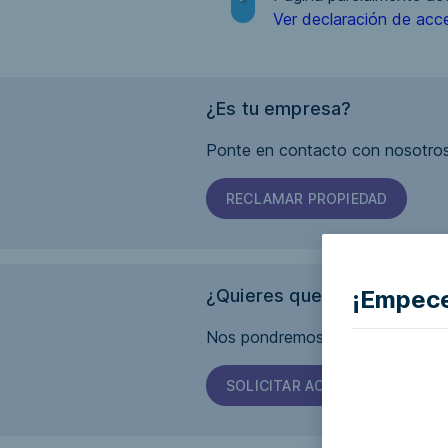
Ver declaración de acce
¿Es tu empresa?
Ponte en contacto con nosotros
RECLAMAR PROPIEDAD
¡Empece
¿Quieres que esta página s
Nos pondremos en contacto con 
SOLICITAR ACCESIBILIDAD