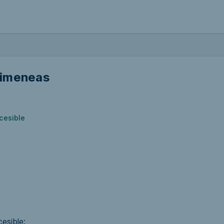
imeneas
cesible
esible: