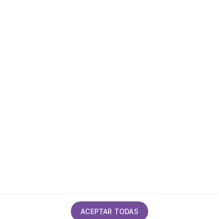
© ADDAW
Términos y condiciones
Política de privacidad
Política de cookies
Mapa del sitio
Declaración de accesibilidad
Calidad
ACEPTAR TODAS