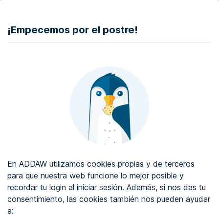
DONAR
¡Empecemos por el postre!
Auditoría de accesibilidad web
Certificado de accesibilidad web
Sobre ADDAW
Contacta con nosotros
Blog
En ADDAW utilizamos cookies propias y de terceros
WCAG 2.2
para que nuestra web funcione lo mejor posible y
recordar tu login al iniciar sesión. Además, si nos das tu
Directorio
consentimiento, las cookies también nos pueden ayudar
a:
Favoritos