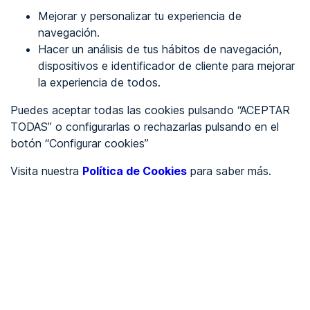
Mejorar y personalizar tu experiencia de
Identificarme
navegación.
Hacer un análisis de tus hábitos de navegación,
dispositivos e identificador de cliente para mejorar
REGÍSTRATE
la experiencia de todos.
Puedes aceptar todas las cookies pulsando “ACEPTAR
Ver en
TODAS” o configurarlas o rechazarlas pulsando en el
botón “Configurar cookies”
Inglés
Català
Visita nuestra
Política de Cookies
para saber más.
Portada
/
Partidos políticos
/
Partido Comunista de España
/
Partido Comunista de
España