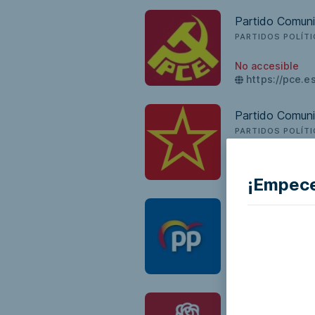
Partido Comun
PARTIDOS POLÍT
No accesible
https://pce.e
Partido Comuni
PARTIDOS POLÍT
No accesible
https://pceml.
¡Empece
Partido popula
PARTIDOS POLÍT
No accesible
https://www.p
Partido Social