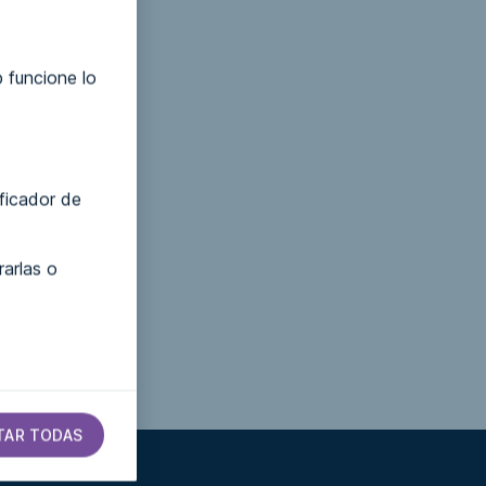
 funcione lo
ificador de
arlas o
TAR TODAS