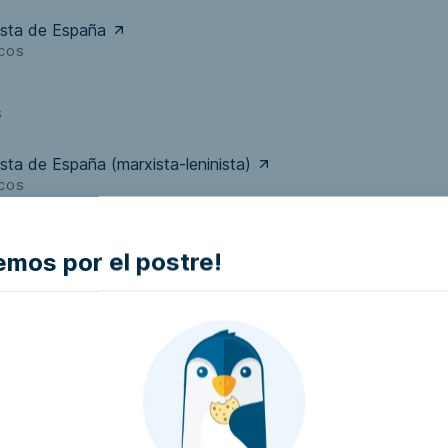
ista de España
ICOS
s
sta de España (marxista-leninista)
ICOS
info/actual/
mos por el postre!
r
ICOS
p.es/
ista Obrero Español