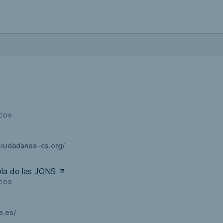
ICOS
iudadanos-cs.org/
ola de las JONS
ICOS
e.es/