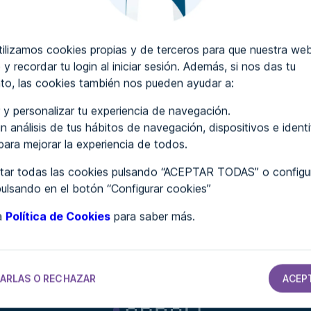
ICOS
psoe.es/
lizamos cookies propias y de terceros para que nuestra web
 y recordar tu login al iniciar sesión. Además, si nos das tu
to, las cookies también nos pueden ayudar a:
ICOS
 y personalizar tu experiencia de navegación.
n análisis de tus hábitos de navegación, dispositivos e ident
voxespana.es/
 para mejorar la experiencia de todos.
ar todas las cookies pulsando “ACEPTAR TODAS” o configur
pulsando en el botón “Configurar cookies”
ICOS
ra
Política de Cookies
para saber más.
os.info/
ARLAS O RECHAZAR
ACEP