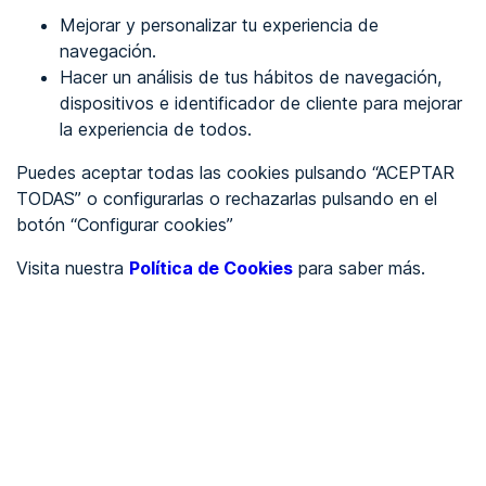
Mejorar y personalizar tu experiencia de
Identificarme
navegación.
Hacer un análisis de tus hábitos de navegación,
dispositivos e identificador de cliente para mejorar
REGÍSTRATE
la experiencia de todos.
Puedes aceptar todas las cookies pulsando “ACEPTAR
Ver en
TODAS” o configurarlas o rechazarlas pulsando en el
botón “Configurar cookies”
Inglés
Català
Visita nuestra
Política de Cookies
para saber más.
Portada
/
Educación
/
w3schools
/
w3schools