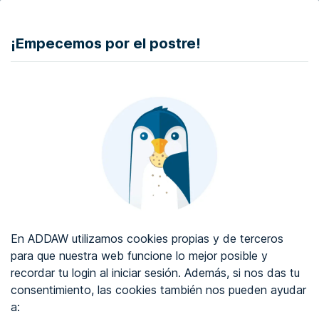
DONAR
¡Empecemos por el postre!
Auditoría de accesibilidad web
Certificado de accesibilidad web
Sobre ADDAW
Contacta con nosotros
Blog
En ADDAW utilizamos cookies propias y de terceros
WCAG 2.2
para que nuestra web funcione lo mejor posible y
recordar tu login al iniciar sesión. Además, si nos das tu
Directorio
consentimiento, las cookies también nos pueden ayudar
a:
Favoritos