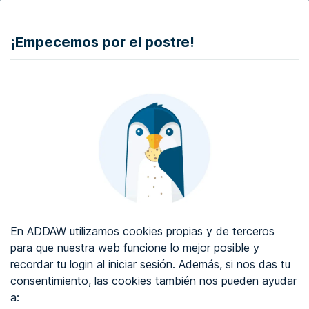
DONAR
¡Empecemos por el postre!
Auditoría de accesibilidad web
Certificado de accesibilidad web
Sobre ADDAW
Contacta con nosotros
Blog
En ADDAW utilizamos cookies propias y de terceros
WCAG 2.2
para que nuestra web funcione lo mejor posible y
recordar tu login al iniciar sesión. Además, si nos das tu
Directorio
consentimiento, las cookies también nos pueden ayudar
a:
Favoritos