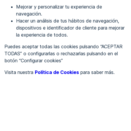
Mejorar y personalizar tu experiencia de
Identificarme
navegación.
Hacer un análisis de tus hábitos de navegación,
dispositivos e identificador de cliente para mejorar
REGÍSTRATE
la experiencia de todos.
Puedes aceptar todas las cookies pulsando “ACEPTAR
Ver en
TODAS” o configurarlas o rechazarlas pulsando en el
botón “Configurar cookies”
Inglés
Català
Visita nuestra
Política de Cookies
para saber más.
Portada
/
Educación
/
Inca Formación.
/
Inca Formación.