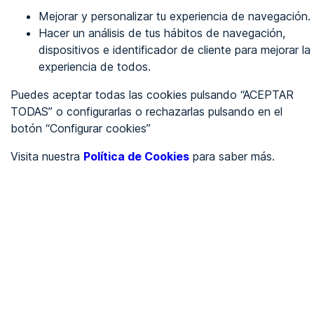
Mejorar y personalizar tu experiencia de navegación.
Identificarme
Hacer un análisis de tus hábitos de navegación,
dispositivos e identificador de cliente para mejorar la
experiencia de todos.
REGÍSTRATE
Puedes aceptar todas las cookies pulsando “ACEPTAR
TODAS” o configurarlas o rechazarlas pulsando en el
Ver en
botón “Configurar cookies”
Inglés
Català
Visita nuestra
Política de Cookies
para saber más.
Portada
/
Blog
/
SEO
/
SEO - Accesibilidad web