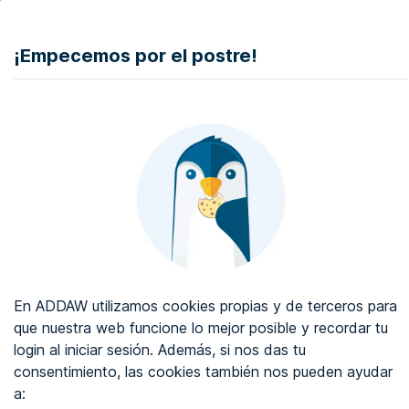
DONAR
¡Empecemos por el postre!
Auditoría de accesibilidad web
Certificado de accesibilidad web
Sobre ADDAW
Contacta con nosotros
Blog
En ADDAW utilizamos cookies propias y de terceros para
WCAG 2.2
que nuestra web funcione lo mejor posible y recordar tu
login al iniciar sesión. Además, si nos das tu
Directorio
consentimiento, las cookies también nos pueden ayudar
a:
Favoritos