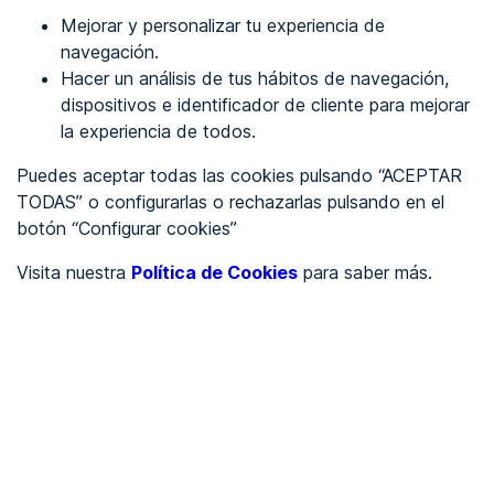
Mejorar y personalizar tu experiencia de
Identificarme
navegación.
Hacer un análisis de tus hábitos de navegación,
dispositivos e identificador de cliente para mejorar
REGÍSTRATE
la experiencia de todos.
Puedes aceptar todas las cookies pulsando “ACEPTAR
Ver en
TODAS” o configurarlas o rechazarlas pulsando en el
botón “Configurar cookies”
Inglés
Català
Visita nuestra
Política de Cookies
para saber más.
Portada
/
Ayuntamientos
/
Ayuntamiento de Vilanova de Arousa
/
Ayuntamiento de Vilanova
de Arousa