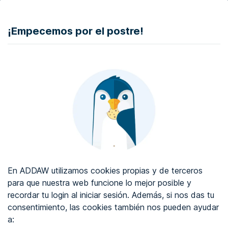
DONAR
¡Empecemos por el postre!
Auditoría de accesibilidad web
Certificado de accesibilidad web
Sobre ADDAW
Contacta con nosotros
Blog
En ADDAW utilizamos cookies propias y de terceros
WCAG 2.2
para que nuestra web funcione lo mejor posible y
recordar tu login al iniciar sesión. Además, si nos das tu
Directorio
consentimiento, las cookies también nos pueden ayudar
a:
Favoritos