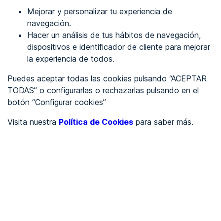
Mejorar y personalizar tu experiencia de
Identificarme
navegación.
Hacer un análisis de tus hábitos de navegación,
dispositivos e identificador de cliente para mejorar
REGÍSTRATE
la experiencia de todos.
Puedes aceptar todas las cookies pulsando “ACEPTAR
Ver en
TODAS” o configurarlas o rechazarlas pulsando en el
botón “Configurar cookies”
Inglés
Català
Visita nuestra
Política de Cookies
para saber más.
Portada
/
Ayuntamientos
/
Ayuntamiento de Gea de Albarracín
/
Ayuntamiento de Gea de
Albarracín