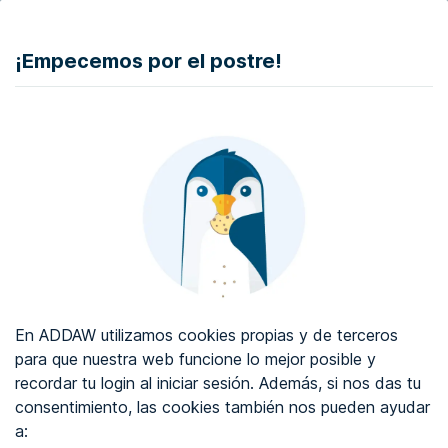
DONAR
¡Empecemos por el postre!
Auditoría de accesibilidad web
Certificado de accesibilidad web
Sobre ADDAW
Contacta con nosotros
Blog
En ADDAW utilizamos cookies propias y de terceros
WCAG 2.2
para que nuestra web funcione lo mejor posible y
recordar tu login al iniciar sesión. Además, si nos das tu
Directorio
consentimiento, las cookies también nos pueden ayudar
a:
Favoritos