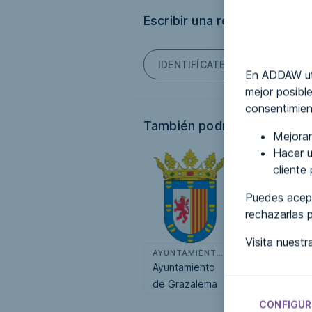
Escribir una reseña
IDENTIFÍCATE PARA PODER ES
En ADDAW uti
mejor posible
consentimien
También podría interesarte.
Mejorar
Hacer u
cliente
Puedes acept
rechazarlas 
Visita nuest
AYUNTAMIENTOS
AYUN
Ayuntamiento
Ayuntamiento
de Grazalema
de Santo To
del Puerto
CONFIGUR