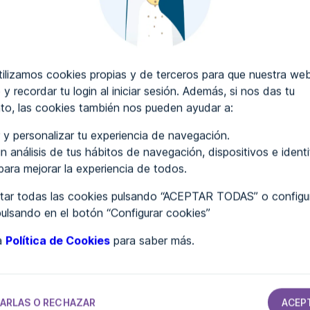
CRIBIR COMENTARIOS
lizamos cookies propias y de terceros para que nuestra web
 y recordar tu login al iniciar sesión. Además, si nos das tu
to, las cookies también nos pueden ayudar a:
..
 y personalizar tu experiencia de navegación.
n análisis de tus hábitos de navegación, dispositivos e ident
 para mejorar la experiencia de todos.
ar todas las cookies pulsando “ACEPTAR TODAS” o configur
pulsando en el botón “Configurar cookies”
ra
Política de Cookies
para saber más.
TAMIENTOS
AYUNTAMIENTOS
AYUNTAMIENTOS
AYUNTAMIENTOS
Ayuntamiento
Ayuntamiento
Ayuntamiento
mé
de Zaratán
de Laguna
de Benimuslem
d
Dalga
B
ARLAS O RECHAZAR
ACEP