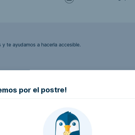
 y te ayudamos a hacerla accesible.
ea accesible?
mos por el postre!
la empresa e intentaremos que la hagan accesible..