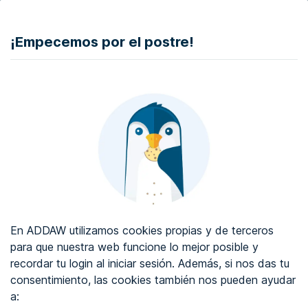
DONAR
¡Empecemos por el postre!
Auditoría de accesibilidad web
Certificado de accesibilidad web
Sobre ADDAW
Contacta con nosotros
Blog
En ADDAW utilizamos cookies propias y de terceros
WCAG 2.2
para que nuestra web funcione lo mejor posible y
recordar tu login al iniciar sesión. Además, si nos das tu
Directorio
consentimiento, las cookies también nos pueden ayudar
a:
Favoritos