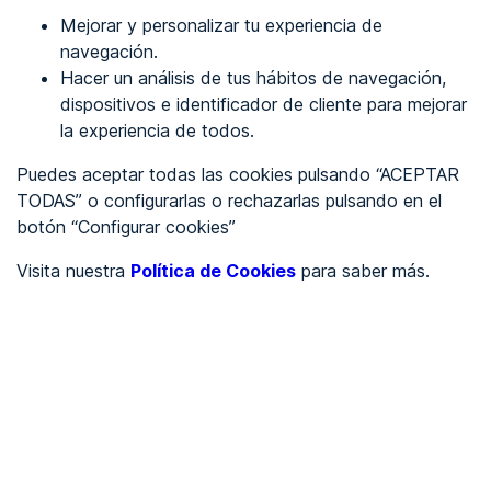
Mejorar y personalizar tu experiencia de
Identificarme
navegación.
Hacer un análisis de tus hábitos de navegación,
dispositivos e identificador de cliente para mejorar
REGÍSTRATE
la experiencia de todos.
Puedes aceptar todas las cookies pulsando “ACEPTAR
Ver en
TODAS” o configurarlas o rechazarlas pulsando en el
botón “Configurar cookies”
Inglés
Català
Visita nuestra
Política de Cookies
para saber más.
Portada
/
Ayuntamientos
/
Ayuntamiento de Gumiel de Izán
/
Ayuntamiento de Gumiel
de Izán