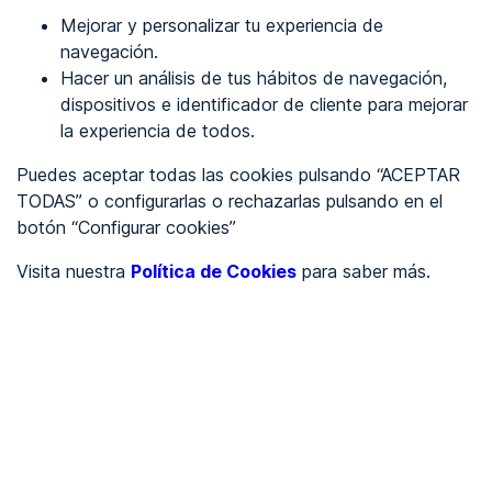
Mejorar y personalizar tu experiencia de
Identificarme
navegación.
Hacer un análisis de tus hábitos de navegación,
dispositivos e identificador de cliente para mejorar
REGÍSTRATE
la experiencia de todos.
Puedes aceptar todas las cookies pulsando “ACEPTAR
Ver en
TODAS” o configurarlas o rechazarlas pulsando en el
botón “Configurar cookies”
Inglés
Català
Visita nuestra
Política de Cookies
para saber más.
Portada
/
UNE-EN
/
Valores
/
UNE-EN 301549:2022
Criterio - Valores (AA)