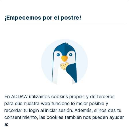
DONAR
¡Empecemos por el postre!
Auditoría de accesibilidad web
Certificado de accesibilidad web
Sobre ADDAW
Contacta con nosotros
Blog
En ADDAW utilizamos cookies propias y de terceros
WCAG 2.2
para que nuestra web funcione lo mejor posible y
recordar tu login al iniciar sesión. Además, si nos das tu
Directorio
consentimiento, las cookies también nos pueden ayudar
a:
Favoritos