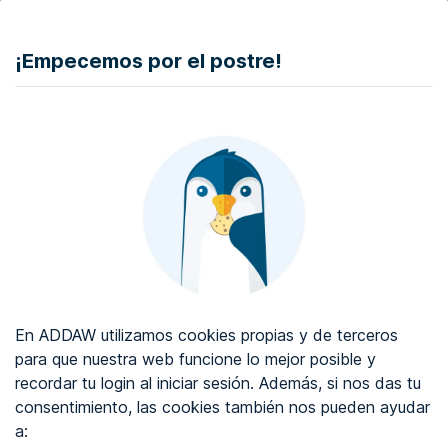
DONAR
¡Empecemos por el postre!
Auditoría de accesibilidad web
Certificado de accesibilidad web
Sobre ADDAW
Contacta con nosotros
Blog
En ADDAW utilizamos cookies propias y de terceros
WCAG 2.2
para que nuestra web funcione lo mejor posible y
recordar tu login al iniciar sesión. Además, si nos das tu
Directorio
consentimiento, las cookies también nos pueden ayudar
a:
Favoritos