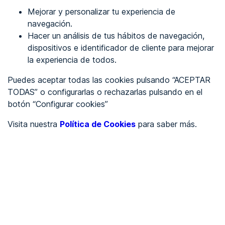
Mejorar y personalizar tu experiencia de
Identificarme
navegación.
Hacer un análisis de tus hábitos de navegación,
dispositivos e identificador de cliente para mejorar
REGÍSTRATE
la experiencia de todos.
Puedes aceptar todas las cookies pulsando “ACEPTAR
Ver en
TODAS” o configurarlas o rechazarlas pulsando en el
botón “Configurar cookies”
Inglés
Català
Visita nuestra
Política de Cookies
para saber más.
Portada
/
wcag 2.2
/
Relaciones Jerárquicas
/
Revised Section 508
Criterio 500.2.37 -
Relaciones Jerárquicas (AA)