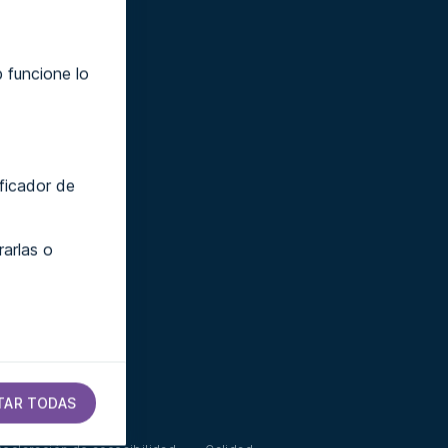
 funcione lo
ificador de
arlas o
TAR TODAS