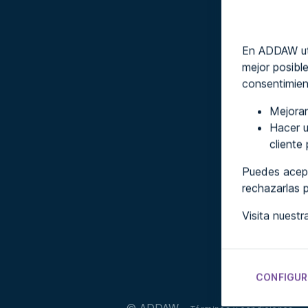
En ADDAW uti
mejor posible
consentimien
Mejorar
Hacer u
cliente
Puedes acept
rechazarlas 
Visita nuest
CONFIGUR