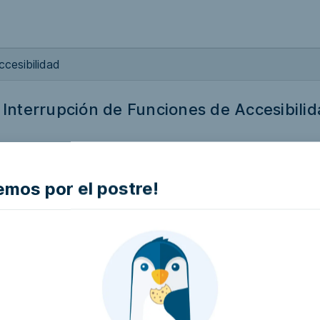
ccesibilidad
 Interrupción de Funciones de Accesibili
las funciones de la plataforma que estén definidas en la doc
d.
VER REFERENCIA
TÉCNICAS Y FALLOS
mos por el postre!
Asociación por la defensa del derecho a la accesibilidad we