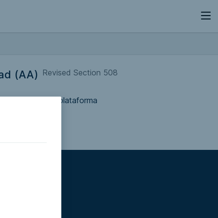
Revised Section 508
dad (AA)
umentación de la plataforma
b