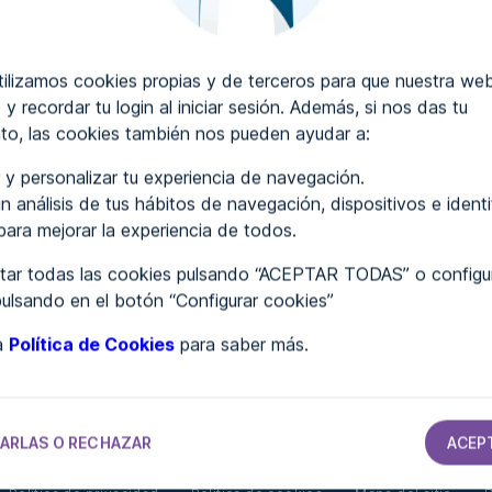
Auditoría de accesibilidad web
lizamos cookies propias y de terceros para que nuestra web
Certificado de accesibilidad web
 y recordar tu login al iniciar sesión. Además, si nos das tu
Sobre ADDAW
to, las cookies también nos pueden ayudar a:
Contacta con nosotros
 y personalizar tu experiencia de navegación.
n análisis de tus hábitos de navegación, dispositivos e ident
Blog
 para mejorar la experiencia de todos.
WCAG 2.2
ar todas las cookies pulsando “ACEPTAR TODAS” o configur
pulsando en el botón “Configurar cookies”
Directorio de webs
ra
Política de Cookies
para saber más.
Contáctanos en nuestras redes sociales:
ARLAS O RECHAZAR
ACEP