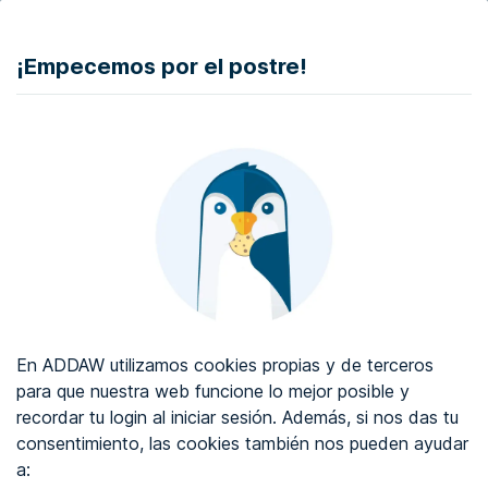
DONAR
¡Empecemos por el postre!
Auditoría de accesibilidad web
Certificado de accesibilidad web
Sobre ADDAW
Contacta con nosotros
Blog
En ADDAW utilizamos cookies propias y de terceros
WCAG 2.2
para que nuestra web funcione lo mejor posible y
recordar tu login al iniciar sesión. Además, si nos das tu
Directorio
consentimiento, las cookies también nos pueden ayudar
a:
Favoritos