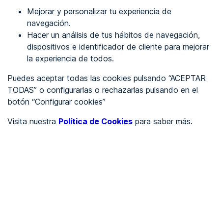
Mejorar y personalizar tu experiencia de
Identificarme
navegación.
Hacer un análisis de tus hábitos de navegación,
dispositivos e identificador de cliente para mejorar
REGÍSTRATE
la experiencia de todos.
Puedes aceptar todas las cookies pulsando “ACEPTAR
Ver en
TODAS” o configurarlas o rechazarlas pulsando en el
botón “Configurar cookies”
Inglés
Català
Visita nuestra
Política de Cookies
para saber más.
Portada
/
wcag 2.2
/
Formatos Alternativos para Documentación de
Soporte No Electrónica
/
Revised Section 508
Criterio 600.2.4 -