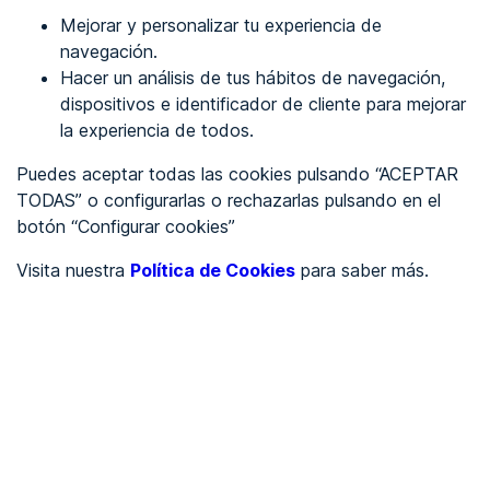
Mejorar y personalizar tu experiencia de
Identificarme
navegación.
Hacer un análisis de tus hábitos de navegación,
dispositivos e identificador de cliente para mejorar
REGÍSTRATE
la experiencia de todos.
Puedes aceptar todas las cookies pulsando “ACEPTAR
Ver en
TODAS” o configurarlas o rechazarlas pulsando en el
botón “Configurar cookies”
Inglés
Català
Visita nuestra
Política de Cookies
para saber más.
Portada
/
Sector servicios
/
Skynet systems
/
Skynet systems