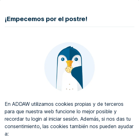
DONAR
¡Empecemos por el postre!
Auditoría de accesibilidad web
Certificado de accesibilidad web
Sobre ADDAW
Contacta con nosotros
Blog
En ADDAW utilizamos cookies propias y de terceros
WCAG 2.2
para que nuestra web funcione lo mejor posible y
recordar tu login al iniciar sesión. Además, si nos das tu
Directorio
consentimiento, las cookies también nos pueden ayudar
a:
Favoritos