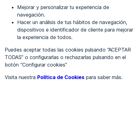
Mejorar y personalizar tu experiencia de
Identificarme
navegación.
Hacer un análisis de tus hábitos de navegación,
dispositivos e identificador de cliente para mejorar
REGÍSTRATE
la experiencia de todos.
Puedes aceptar todas las cookies pulsando “ACEPTAR
Ver en
TODAS” o configurarlas o rechazarlas pulsando en el
botón “Configurar cookies”
Inglés
Català
Visita nuestra
Política de Cookies
para saber más.
Portada
/
Sector servicios
/
Mulobags
/
Mulobags