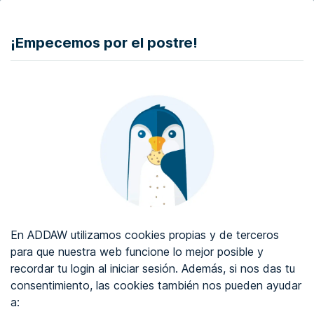
DONAR
¡Empecemos por el postre!
Auditoría de accesibilidad web
Certificado de accesibilidad web
Sobre ADDAW
Contacta con nosotros
Blog
En ADDAW utilizamos cookies propias y de terceros
WCAG 2.2
para que nuestra web funcione lo mejor posible y
recordar tu login al iniciar sesión. Además, si nos das tu
Directorio
consentimiento, las cookies también nos pueden ayudar
a:
Favoritos