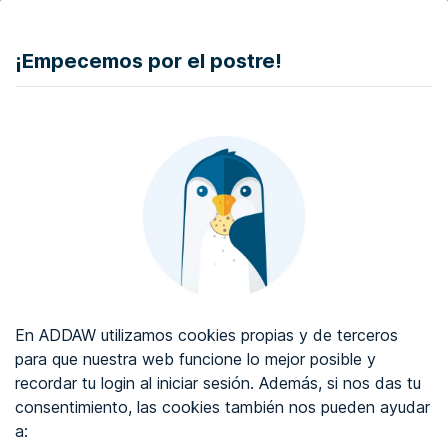
DONAR
¡Empecemos por el postre!
Auditoría de accesibilidad web
Certificado de accesibilidad web
Sobre ADDAW
Contacta con nosotros
Blog
En ADDAW utilizamos cookies propias y de terceros
WCAG 2.2
para que nuestra web funcione lo mejor posible y
recordar tu login al iniciar sesión. Además, si nos das tu
Directorio
consentimiento, las cookies también nos pueden ayudar
a:
Favoritos