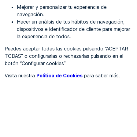
Mejorar y personalizar tu experiencia de
Identificarme
navegación.
Hacer un análisis de tus hábitos de navegación,
dispositivos e identificador de cliente para mejorar
REGÍSTRATE
la experiencia de todos.
Puedes aceptar todas las cookies pulsando “ACEPTAR
Ver en
TODAS” o configurarlas o rechazarlas pulsando en el
botón “Configurar cookies”
Inglés
Català
Visita nuestra
Política de Cookies
para saber más.
Portada
/
Sector servicios
/
Limpieza Sillice
/
Limpieza Sillice