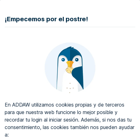
Ir al contenido
¡Empecemos por el postre!
DONAR
Auditoría de accesibilidad web
Certificado de accesibilidad web
Sobre ADDAW
Contacta con nosotros
En ADDAW utilizamos cookies propias y de terceros
Blog
para que nuestra web funcione lo mejor posible y
recordar tu login al iniciar sesión. Además, si nos das tu
WCAG 2.2
consentimiento, las cookies también nos pueden ayudar
a:
Directorio