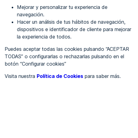
Mejorar y personalizar tu experiencia de
Favoritos
navegación.
Hacer un análisis de tus hábitos de navegación,
Identificarme
dispositivos e identificador de cliente para mejorar
la experiencia de todos.
Puedes aceptar todas las cookies pulsando “ACEPTAR
REGÍSTRATE
TODAS” o configurarlas o rechazarlas pulsando en el
botón “Configurar cookies”
Ver en
Visita nuestra
Política de Cookies
para saber más.
Inglés
Català
Portada
/
Sector servicios
/
Estuarios
/