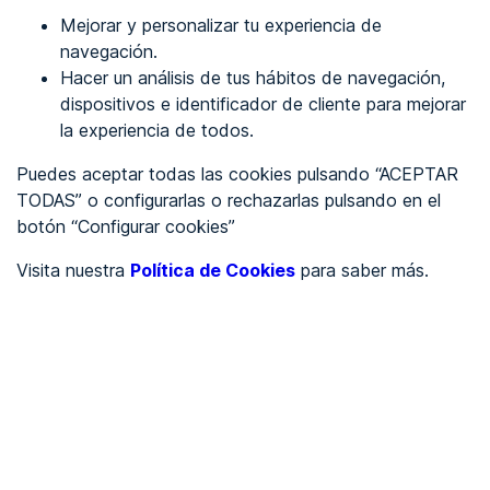
Mejorar y personalizar tu experiencia de
Identificarme
navegación.
Hacer un análisis de tus hábitos de navegación,
dispositivos e identificador de cliente para mejorar
REGÍSTRATE
la experiencia de todos.
Puedes aceptar todas las cookies pulsando “ACEPTAR
Ver en
TODAS” o configurarlas o rechazarlas pulsando en el
botón “Configurar cookies”
Inglés
Català
Visita nuestra
Política de Cookies
para saber más.
Portada
/
Cultura
/
IES Beniaján
/
IES Beniaján