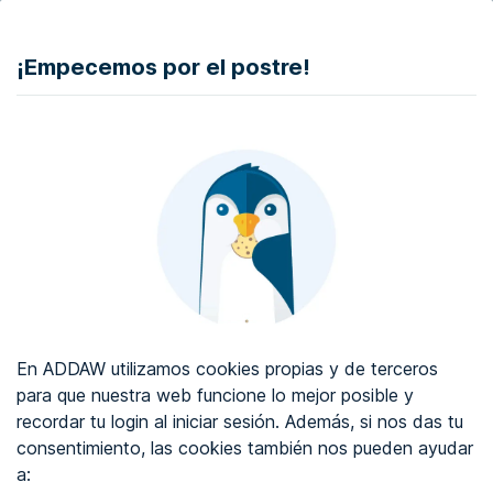
DONAR
¡Empecemos por el postre!
Auditoría de accesibilidad web
Certificado de accesibilidad web
Sobre ADDAW
Contacta con nosotros
Blog
En ADDAW utilizamos cookies propias y de terceros
WCAG 2.2
para que nuestra web funcione lo mejor posible y
recordar tu login al iniciar sesión. Además, si nos das tu
Directorio
consentimiento, las cookies también nos pueden ayudar
a:
Favoritos