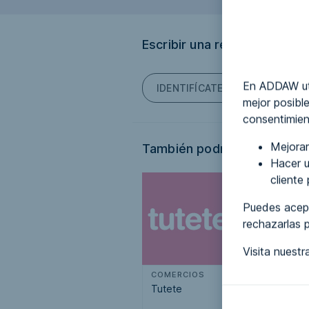
Escribir una reseña
En ADDAW uti
IDENTIFÍCATE PARA PODER ES
mejor posible
consentimien
Mejorar
También podría interesarte.
Hacer u
cliente
Puedes acept
rechazarlas 
Visita nuest
COMERCIOS
COMERCIOS
Tutete
Tutete