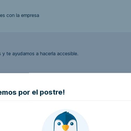
es con la empresa
 y te ayudamos a hacerla accesible.
mos por el postre!
ea accesible?
la empresa e intentaremos que la hagan accesible..