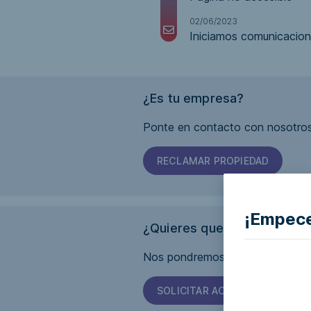
02/06/2023
Iniciamos comunicacion
¿Es tu empresa?
Ponte en contacto con nosotros
RECLAMAR PROPIEDAD
¡Empece
¿Quieres que esta página s
Nos pondremos en contacto con 
SOLICITAR ACCESIBILIDAD