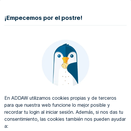
DONAR
¡Empecemos por el postre!
Auditoría de accesibilidad web
Certificado de accesibilidad web
Sobre ADDAW
Contacta con nosotros
Blog
En ADDAW utilizamos cookies propias y de terceros
WCAG 2.2
para que nuestra web funcione lo mejor posible y
recordar tu login al iniciar sesión. Además, si nos das tu
Directorio
consentimiento, las cookies también nos pueden ayudar
a:
Favoritos