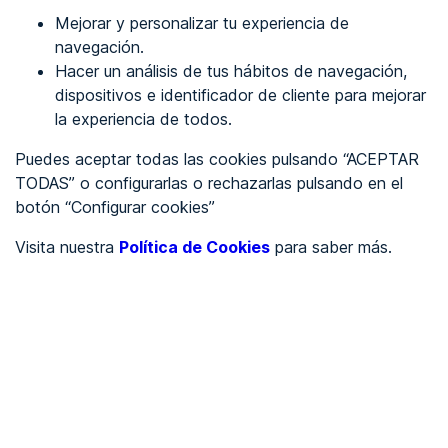
Mejorar y personalizar tu experiencia de
Identificarme
navegación.
Hacer un análisis de tus hábitos de navegación,
dispositivos e identificador de cliente para mejorar
REGÍSTRATE
la experiencia de todos.
Puedes aceptar todas las cookies pulsando “ACEPTAR
Ver en
TODAS” o configurarlas o rechazarlas pulsando en el
botón “Configurar cookies”
Inglés
Català
Visita nuestra
Política de Cookies
para saber más.
Portada
/
Ayuntamientos
/
Ayuntamiento de Espartinas
/
Ayuntamiento de
Espartinas