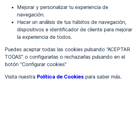
Mejorar y personalizar tu experiencia de
Identificarme
navegación.
Hacer un análisis de tus hábitos de navegación,
dispositivos e identificador de cliente para mejorar
REGÍSTRATE
la experiencia de todos.
Puedes aceptar todas las cookies pulsando “ACEPTAR
Ver en
TODAS” o configurarlas o rechazarlas pulsando en el
botón “Configurar cookies”
Inglés
Català
Visita nuestra
Política de Cookies
para saber más.
Portada
/
Ayuntamientos
/
Ayuntamiento de Villamanrique
/
Ayuntamiento de
Villamanrique