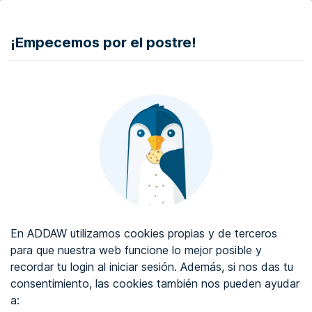
DONAR
¡Empecemos por el postre!
Auditoría de accesibilidad web
Certificado de accesibilidad web
Sobre ADDAW
Contacta con nosotros
Blog
En ADDAW utilizamos cookies propias y de terceros
WCAG 2.2
para que nuestra web funcione lo mejor posible y
recordar tu login al iniciar sesión. Además, si nos das tu
Directorio
consentimiento, las cookies también nos pueden ayudar
a:
Favoritos