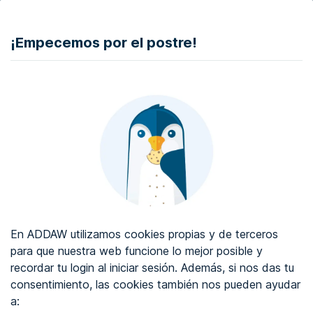
DONAR
¡Empecemos por el postre!
Auditoría de accesibilidad web
Certificado de accesibilidad web
Sobre ADDAW
Contacta con nosotros
Blog
En ADDAW utilizamos cookies propias y de terceros
WCAG 2.2
para que nuestra web funcione lo mejor posible y
recordar tu login al iniciar sesión. Además, si nos das tu
Directorio
consentimiento, las cookies también nos pueden ayudar
a:
Favoritos