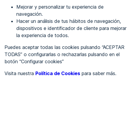
Mejorar y personalizar tu experiencia de
Identificarme
navegación.
Hacer un análisis de tus hábitos de navegación,
dispositivos e identificador de cliente para mejorar
REGÍSTRATE
la experiencia de todos.
Puedes aceptar todas las cookies pulsando “ACEPTAR
Ver en
TODAS” o configurarlas o rechazarlas pulsando en el
botón “Configurar cookies”
Inglés
Català
Visita nuestra
Política de Cookies
para saber más.
Portada
/
Ayuntamientos
/
Ayuntamiento de Vegas del Genil
/
Ayuntamiento de Vegas
del Genil