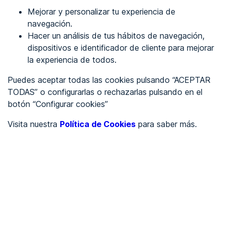
Mejorar y personalizar tu experiencia de
Identificarme
navegación.
Hacer un análisis de tus hábitos de navegación,
dispositivos e identificador de cliente para mejorar
REGÍSTRATE
la experiencia de todos.
Puedes aceptar todas las cookies pulsando “ACEPTAR
Ver en
TODAS” o configurarlas o rechazarlas pulsando en el
botón “Configurar cookies”
Inglés
Català
Visita nuestra
Política de Cookies
para saber más.
Portada
/
Ayuntamientos
/
Ayuntamiento de Valsequillo
/
Ayuntamiento de
Valsequillo