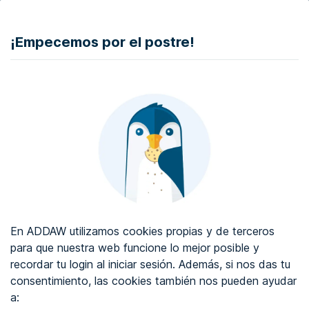
DONAR
¡Empecemos por el postre!
Auditoría de accesibilidad web
Certificado de accesibilidad web
Sobre ADDAW
Contacta con nosotros
Blog
En ADDAW utilizamos cookies propias y de terceros
WCAG 2.2
para que nuestra web funcione lo mejor posible y
recordar tu login al iniciar sesión. Además, si nos das tu
Directorio
consentimiento, las cookies también nos pueden ayudar
a:
Favoritos