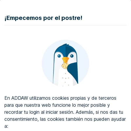
DONAR
¡Empecemos por el postre!
Auditoría de accesibilidad web
Certificado de accesibilidad web
Sobre ADDAW
Contacta con nosotros
Blog
En ADDAW utilizamos cookies propias y de terceros
WCAG 2.2
para que nuestra web funcione lo mejor posible y
recordar tu login al iniciar sesión. Además, si nos das tu
Directorio
consentimiento, las cookies también nos pueden ayudar
a:
Favoritos