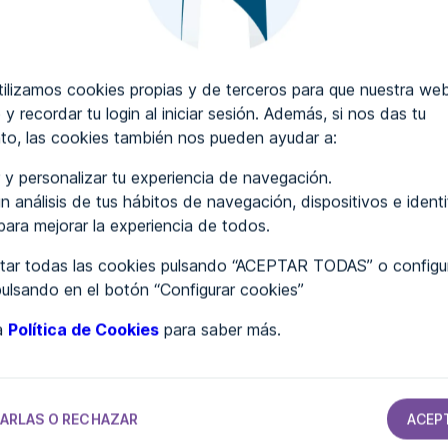
CRIBIR COMENTARIOS
lizamos cookies propias y de terceros para que nuestra web
 y recordar tu login al iniciar sesión. Además, si nos das tu
to, las cookies también nos pueden ayudar a:
..
 y personalizar tu experiencia de navegación.
n análisis de tus hábitos de navegación, dispositivos e ident
 para mejorar la experiencia de todos.
ar todas las cookies pulsando “ACEPTAR TODAS” o configur
pulsando en el botón “Configurar cookies”
ra
Política de Cookies
para saber más.
TAMIENTOS
AYUNTAMIENTOS
AYUNTAMIENTOS
AYUNTAMIENTOS
Ayuntamiento
Ayuntamiento
Ayuntamiento
ia
de Sahún
de Malpartida
de Albolote
de Plasencia
V
ARLAS O RECHAZAR
ACEP