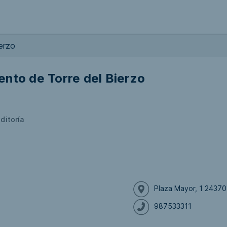
erzo
nto de Torre del Bierzo
ditoría
Plaza Mayor, 1 24370
987533311