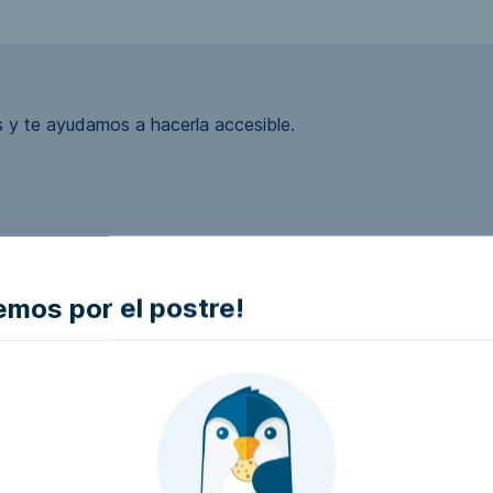
 y te ayudamos a hacerla accesible.
ea accesible?
mos por el postre!
la empresa e intentaremos que la hagan accesible..