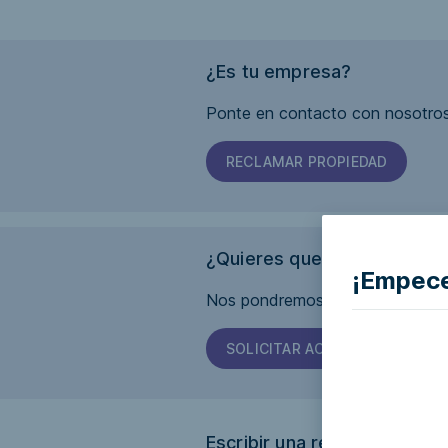
¿Es tu empresa?
Ponte en contacto con nosotros
RECLAMAR PROPIEDAD
¿Quieres que esta página s
¡Empece
Nos pondremos en contacto con 
SOLICITAR ACCESIBILIDAD
Escribir una reseña